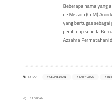
Beberapa nama yang aka
de Mission (CdM) Anin
yang bertugas sebagai 
pembalap sepeda Bernar
Azzahra Permatahani d
CELINE DION
LADY GAGA
OLI
TAGS:
BAGIKAN..