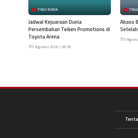
TINJU DUNIA
TINJ
Jadwal Kejuaraan Dunia
Abass B
Persembahan Teiken Promotions di
Setelah
Toyota Arena
5 Agustu
5 Agustus 2026 | 00:39
Tent