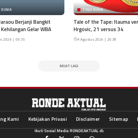
U DUNIA
TINJU DUNIA
araou Berjanji Bangkit
Tale of the Tape: Itauma ve
 Kehilangan Gelar WBA
Hrgovic, 21 versus 34
s 2026 | 00:35
4 Agustus 2026 | 20:38
MUAT LAGI
ang Kami
Kebijakan Privasi
Disclaimer
Sitemap
Ikuti Sosial Media RONDEAKTUAL di: