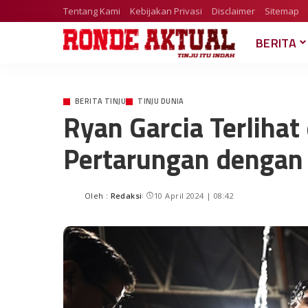
Tentang Kami
Kebijakan Privasi
Disclaimer
Sitemap
BERITA
BERITA TINJU
TINJU DUNIA
Ryan Garcia Terlihat 
Pertarungan dengan
Oleh :
Redaksi
10 April 2024 | 08:42