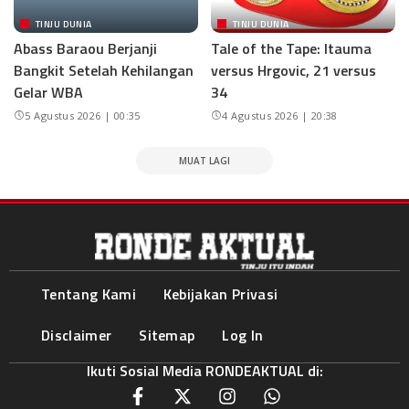
TINJU DUNIA
TINJU DUNIA
Abass Baraou Berjanji
Tale of the Tape: Itauma
Bangkit Setelah Kehilangan
versus Hrgovic, 21 versus
Gelar WBA
34
5 Agustus 2026 | 00:35
4 Agustus 2026 | 20:38
MUAT LAGI
Tentang Kami
Kebijakan Privasi
Disclaimer
Sitemap
Log In
Ikuti Sosial Media RONDEAKTUAL di: