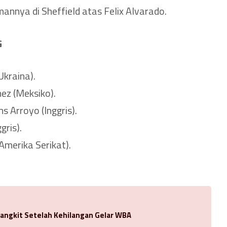
mannya di Sheffield atas Felix Alvarado.
G
kraina).
ez (Meksiko).
 Arroyo (Inggris).
gris).
Amerika Serikat).
Bangkit Setelah Kehilangan Gelar WBA