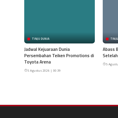
TINJU DUNIA
TINJ
Jadwal Kejuaraan Dunia
Abass B
Persembahan Teiken Promotions di
Setelah
Toyota Arena
5 Agustu
5 Agustus 2026 | 00:39