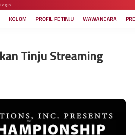
Log In
KOLOM
PROFIL PETINJU
WAWANCARA
PR
kan Tinju Streaming