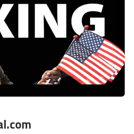
al.com