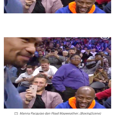
Manny Pacquiao dan Floyd Mayweather. (BoxingScene)