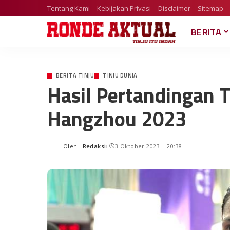
Tentang Kami
Kebijakan Privasi
Disclaimer
Sitemap
BERITA
BERITA TINJU
TINJU DUNIA
Hasil Pertandingan 
Hangzhou 2023
Oleh :
Redaksi
3 Oktober 2023 | 20:38