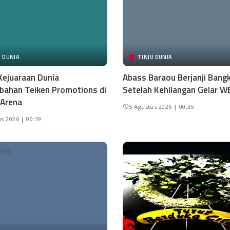
U DUNIA
TINJU DUNIA
Kejuaraan Dunia
Abass Baraou Berjanji Bangk
ahan Teiken Promotions di
Setelah Kehilangan Gelar W
 Arena
5 Agustus 2026 | 00:35
s 2026 | 00:39