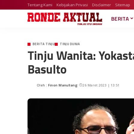
Tentang Kami
Kebijakan Privasi
Disclaimer
Sitemap
BERITA
BERITA TINJU
TINJU DUNIA
Tinju Wanita: Yokast
Basulto
Oleh :
Finon Manullang
26 Maret 2023 | 13:51