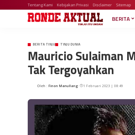
Tentang Kami
Kebijakan Privasi
Disclaimer
Sitemap
BERITA
BERITA TINJU
TINJU DUNIA
Mauricio Sulaiman Me
Tak Tergoyahkan
Oleh :
Finon Manullang
1 Februari 2023 | 08:49