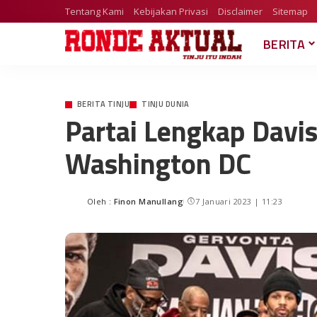
Tentang Kami
Kebijakan Privasi
Disclaimer
Sitemap
BERITA
BERITA TINJU
TINJU DUNIA
Partai Lengkap Davi
Washington DC
Oleh :
Finon Manullang
7 Januari 2023 | 11:23