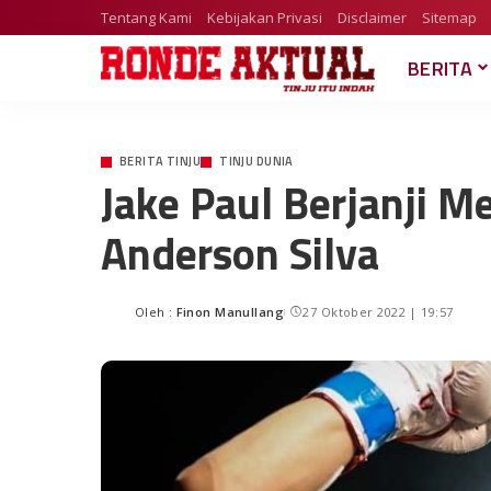
Tentang Kami
Kebijakan Privasi
Disclaimer
Sitemap
BERITA
BERITA TINJU
TINJU DUNIA
Jake Paul Berjanji M
Anderson Silva
Oleh :
Finon Manullang
27 Oktober 2022 | 19:57