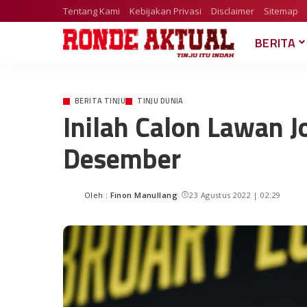
Tentang Kami
Kebijakan Privasi
Disclaimer
Sitemap
BERITA
BERITA TINJU
TINJU DUNIA
Inilah Calon Lawan J
Desember
Oleh :
Finon Manullang
23 Agustus 2022 | 02:29