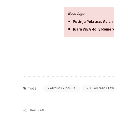
Baca Juga
Petinju Pelatnas Asian
Juara WBA Rolly Romero
ANTHONY JOSHUA
INILAH CALON LA
TAGS:
BAGIKAN..