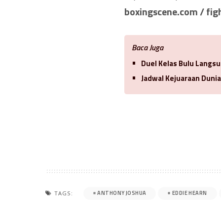
boxingscene.com / fig
Baca Juga
Duel Kelas Bulu Langsu
Jadwal Kejuaraan Duni
ANTHONY JOSHUA
EDDIE HEARN
TAGS: