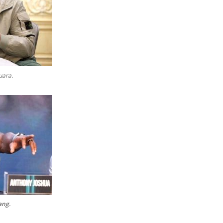
uara.
ang.