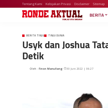
Tentang Kami
Kebijakan Privasi
Disclaimer
Sitemap
BERITA
BERITA TINJU
TINJU DUNIA
Usyk dan Joshua Ta
Detik
Oleh :
Finon Manullang
30 Juni 2022 | 06:27