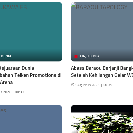
U DUNIA
TINJU DUNIA
Kejuaraan Dunia
Abass Baraou Berjanji Bangk
ahan Teiken Promotions di
Setelah Kehilangan Gelar W
 Arena
5 Agustus 2026 | 00:35
s 2026 | 00:39