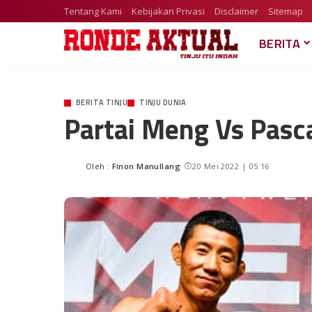
Tentang Kami
Kebijakan Privasi
Disclaimer
Sitemap
BERITA
BERITA TINJU
TINJU DUNIA
Partai Meng Vs Pasc
Oleh :
Finon Manullang
20 Mei 2022 | 05:16