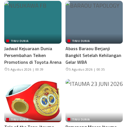
TINJU DUNIA
TINJU DUNIA
Jadwal Kejuaraan Dunia
Abass Baraou Berjanji
Persembahan Teiken
Bangkit Setelah Kehilangan
Promotions di Toyota Arena
Gelar WBA
5 Agustus 2026 | 00:39
5 Agustus 2026 | 00:35
TINJU DUNIA
TINJU DUNIA
Tale of the Tape: Itauma
Pemenang Moses Itauma-