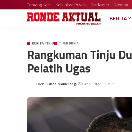
Tentang Kami
Kebijakan Privasi
Disclaimer
Sitemap
BERITA
BERITA TINJU
TINJU DUNIA
Rangkuman Tinju Du
Pelatih Ugas
Oleh :
Finon Manullang
1 April 2022 | 13:37