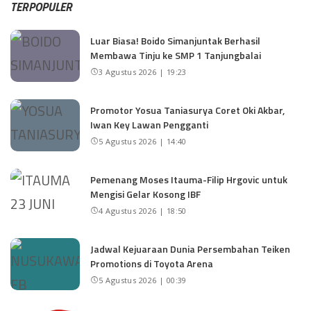
TERPOPULER
Luar Biasa! Boido Simanjuntak Berhasil
Membawa Tinju ke SMP 1 Tanjungbalai
3 Agustus 2026 | 19:23
Promotor Yosua Taniasurya Coret Oki Akbar,
Iwan Key Lawan Pengganti
5 Agustus 2026 | 14:40
Pemenang Moses Itauma-Filip Hrgovic untuk
Mengisi Gelar Kosong IBF
4 Agustus 2026 | 18:50
Jadwal Kejuaraan Dunia Persembahan Teiken
Promotions di Toyota Arena
5 Agustus 2026 | 00:39