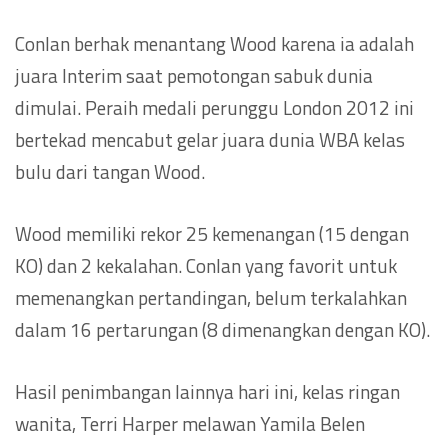
Conlan berhak menantang Wood karena ia adalah
juara Interim saat pemotongan sabuk dunia
dimulai. Peraih medali perunggu London 2012 ini
bertekad mencabut gelar juara dunia WBA kelas
bulu dari tangan Wood.
Wood memiliki rekor 25 kemenangan (15 dengan
KO) dan 2 kekalahan. Conlan yang favorit untuk
memenangkan pertandingan, belum terkalahkan
dalam 16 pertarungan (8 dimenangkan dengan KO).
Hasil penimbangan lainnya hari ini, kelas ringan
wanita, Terri Harper melawan Yamila Belen