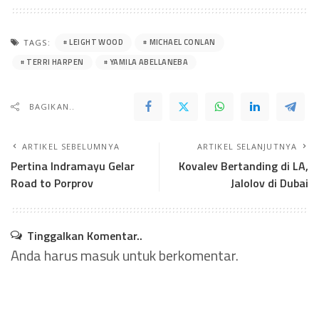
LEIGHT WOOD
MICHAEL CONLAN
TAGS:
TERRI HARPEN
YAMILA ABELLANEBA
BAGIKAN..
ARTIKEL SEBELUMNYA
ARTIKEL SELANJUTNYA
Pertina Indramayu Gelar
Kovalev Bertanding di LA,
Road to Porprov
Jalolov di Dubai
Tinggalkan Komentar..
Anda harus
masuk
untuk berkomentar.