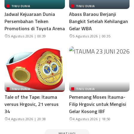
TINJU DUNIA
TINJU DUNIA
Jadwal Kejuaraan Dunia
Abass Baraou Berjanji
Persembahan Teiken
Bangkit Setelah Kehilangan
Promotions di Toyota Arena
Gelar WBA
5 Agustus 2026 | 00:39
5 Agustus 2026 | 00:35
TINJU DUNIA
TINJU DUNIA
Tale of the Tape: Itauma
Pemenang Moses Itauma-
versus Hrgovic, 21 versus
Filip Hrgovic untuk Mengisi
34
Gelar Kosong IBF
4 Agustus 2026 | 20:38
4 Agustus 2026 | 18:50
MUAT LAGI