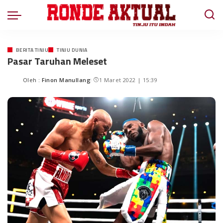
BERITA TINJU
TINJU DUNIA
Pasar Taruhan Meleset
Oleh :
Finon Manullang
1 Maret 2022 | 15:39