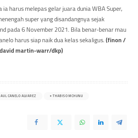
a ia harus melepas gelar juara dunia WBA Super,
menengah super yang disandangnya sejak
nd pada 6 November 2021. Bila benar-benar mau
elo harus siap naik dua kelas sekaligus.
(finon /
 david martin-warr/dkp)
SAUL CANELO ALVAREZ
THABISO MCHUNU