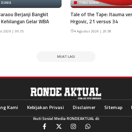
U DUNIA
TINJU DUNIA
araou Berjanji Bangkit
Tale of the Tape: Itauma ve
 Kehilangan Gelar WBA
Hrgovic, 21 versus 34
s 2026 | 00:35
4 Agustus 2026 | 20:38
MUAT LAGI
ang Kami
Kebijakan Privasi
Disclaimer
Sitemap
Ikuti Sosial Media RONDEAKTUAL di: