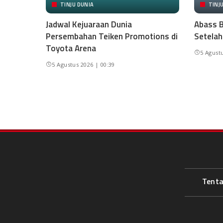
TINJU DUNIA
TINJ
Jadwal Kejuaraan Dunia
Abass B
Persembahan Teiken Promotions di
Setelah
Toyota Arena
5 Agustu
5 Agustus 2026 | 00:39
Tent