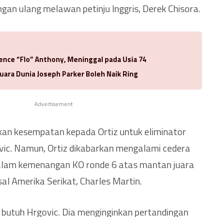
n ulang melawan petinju Inggris, Derek Chisora.
rence “Flo” Anthony, Meninggal pada Usia 74
uara Dunia Joseph Parker Boleh Naik Ring
Advertisement
n kesempatan kepada Ortiz untuk eliminator
vic. Namun, Ortiz dikabarkan mengalami cedera
dalam kemenangan KO ronde 6 atas mantan juara
sal Amerika Serikat, Charles Martin.
k butuh Hrgovic. Dia menginginkan pertandingan