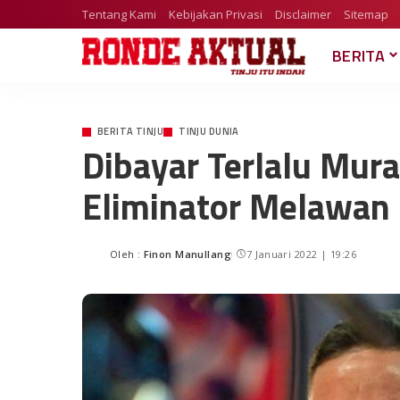
Tentang Kami
Kebijakan Privasi
Disclaimer
Sitemap
BERITA
BERITA TINJU
TINJU DUNIA
Dibayar Terlalu Mura
Eliminator Melawan 
Oleh :
Finon Manullang
7 Januari 2022 | 19:26