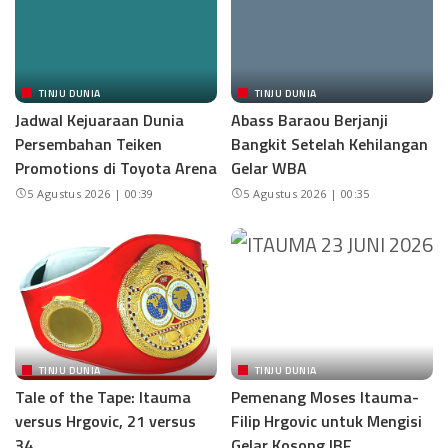
TINJU DUNIA
TINJU DUNIA
Jadwal Kejuaraan Dunia
Abass Baraou Berjanji
Persembahan Teiken
Bangkit Setelah Kehilangan
Promotions di Toyota Arena
Gelar WBA
5 Agustus 2026 | 00:39
5 Agustus 2026 | 00:35
TINJU DUNIA
TINJU DUNIA
Tale of the Tape: Itauma
Pemenang Moses Itauma-
versus Hrgovic, 21 versus
Filip Hrgovic untuk Mengisi
34
Gelar Kosong IBF