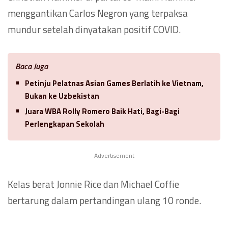
menggantikan Carlos Negron yang terpaksa
mundur setelah dinyatakan positif COVID.
Baca Juga
Petinju Pelatnas Asian Games Berlatih ke Vietnam,
Bukan ke Uzbekistan
Juara WBA Rolly Romero Baik Hati, Bagi-Bagi
Perlengkapan Sekolah
Advertisement
Kelas berat Jonnie Rice dan Michael Coffie
bertarung dalam pertandingan ulang 10 ronde.