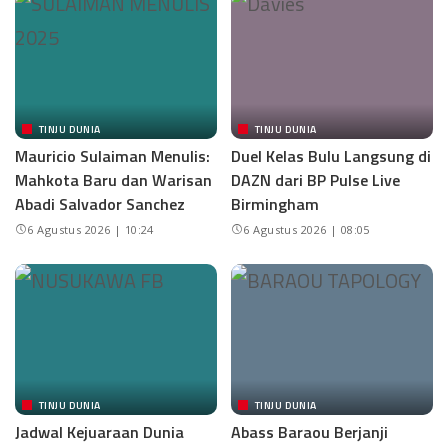
TINJU DUNIA
TINJU DUNIA
Mauricio Sulaiman Menulis:
Duel Kelas Bulu Langsung di
Mahkota Baru dan Warisan
DAZN dari BP Pulse Live
Abadi Salvador Sanchez
Birmingham
6 Agustus 2026 | 10:24
6 Agustus 2026 | 08:05
TINJU DUNIA
TINJU DUNIA
Jadwal Kejuaraan Dunia
Abass Baraou Berjanji