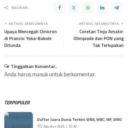
BAGIKAN..
ARTIKEL SEBELUMNYA
ARTIKEL SELANJUTNYA
Upaya Mencegah Omicron
Coretan Tinju Amatir:
di Prancis: Yoka-Bakole
Olimpiade dan PON yang
Ditunda
Tak Terlupakan
Tinggalkan Komentar..
Anda harus
masuk
untuk berkomentar.
TERPOPULER
Daftar Juara Dunia Terkini: WBA, WBC, IBF, WBO
2 Agustus 2026 | 12:42