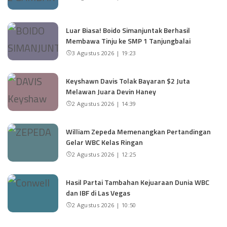
Luar Biasa! Boido Simanjuntak Berhasil
Membawa Tinju ke SMP 1 Tanjungbalai
3 Agustus 2026 | 19:23
Keyshawn Davis Tolak Bayaran $2 Juta
Melawan Juara Devin Haney
2 Agustus 2026 | 14:39
William Zepeda Memenangkan Pertandingan
Gelar WBC Kelas Ringan
2 Agustus 2026 | 12:25
Hasil Partai Tambahan Kejuaraan Dunia WBC
dan IBF di Las Vegas
2 Agustus 2026 | 10:50