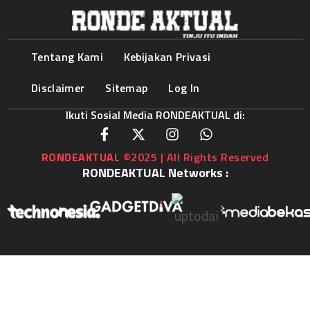
Tentang Kami
Kebijakan Privasi
Disclaimer
Sitemap
Log In
Ikuti Sosial Media RONDEAKTUAL di:
RONDEAKTUAL
©2025 | All Rights Reserved
RONDEAKTUAL Networks :