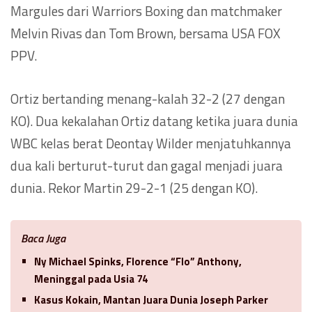
Margules dari Warriors Boxing dan matchmaker
Melvin Rivas dan Tom Brown, bersama USA FOX
PPV.
Ortiz bertanding menang-kalah 32-2 (27 dengan
KO). Dua kekalahan Ortiz datang ketika juara dunia
WBC kelas berat Deontay Wilder menjatuhkannya
dua kali berturut-turut dan gagal menjadi juara
dunia. Rekor Martin 29-2-1 (25 dengan KO).
Baca Juga
Ny Michael Spinks, Florence “Flo” Anthony,
Meninggal pada Usia 74
Kasus Kokain, Mantan Juara Dunia Joseph Parker