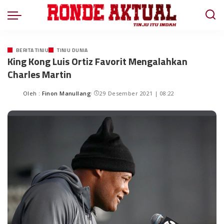
BERITA TINJU
TINJU DUNIA
King Kong Luis Ortiz Favorit Mengalahkan
Charles Martin
Oleh :
Finon Manullang
29 Desember 2021 | 08:22