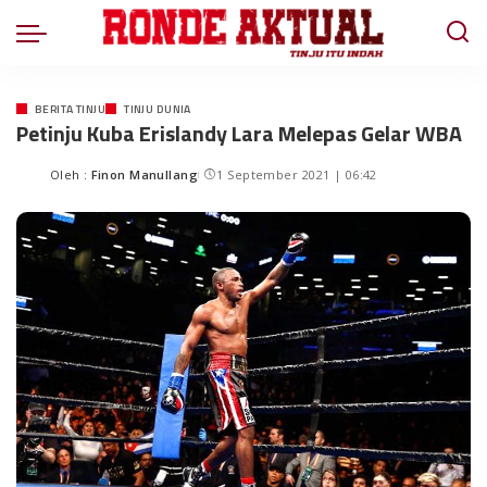
BERITA TINJU
TINJU DUNIA
Petinju Kuba Erislandy Lara Melepas Gelar WBA
Oleh :
Finon Manullang
1 September 2021 | 06:42