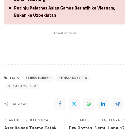
Petinju Pelatnas Asian Games Berlatih ke Vietnam,
Bukan ke Uzbekistan
Advertisement
CHRIS EUBANK
ERISLANDY LARA
TAGS:
RYOTO MURATA
BAGIKAN..
ARTIKEL SEBELUMNYA
ARTIKEL SELANJUTNYA
Aser Kewas Tuama Cetak
Egy Rozten: Nemu Uang 12