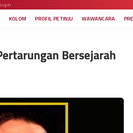
Log In
KOLOM
PROFIL PETINJU
WAWANCARA
PR
Pertarungan Bersejarah