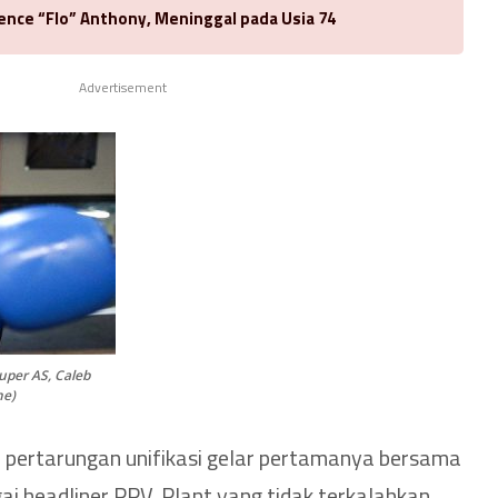
rence “Flo” Anthony, Meninggal pada Usia 74
Advertisement
uper AS, Caleb
ne)
 pertarungan unifikasi gelar pertamanya bersama
i headliner PPV. Plant yang tidak terkalahkan