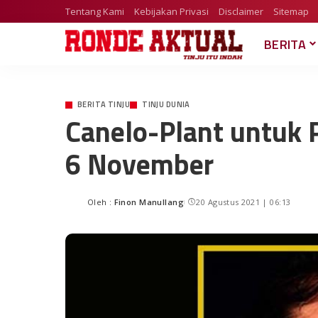
Tentang Kami
Kebijakan Privasi
Disclaimer
Sitemap
BERITA
BERITA TINJU
TINJU DUNIA
Canelo-Plant untuk 
6 November
Oleh :
Finon Manullang
20 Agustus 2021 | 06:13