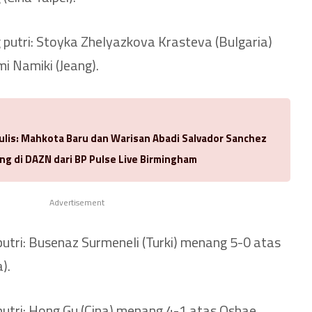
 putri: Stoyka Zhelyazkova Krasteva (Bulgaria)
i Namiki (Jeang).
ulis: Mahkota Baru dan Warisan Abadi Salvador Sanchez
ng di DAZN dari BP Pulse Live Birmingham
Advertisement
putri: Busenaz Surmeneli (Turki) menang 5-0 atas
).
 putri: Hong Gu (Cina) menang 4-1 atas Oshae