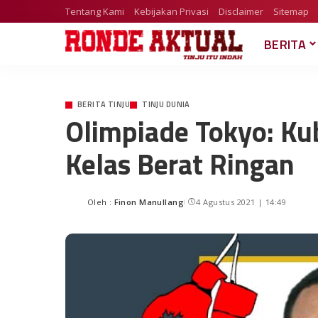
Tentang Kami
Kebijakan Privasi
Disclaimer
Sitemap
BERITA
BERITA TINJU
TINJU DUNIA
Olimpiade Tokyo: K
Kelas Berat Ringan
Oleh :
Finon Manullang
4 Agustus 2021 | 14:49