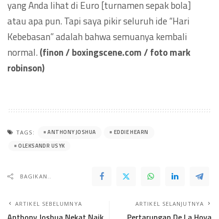
yang Anda lihat di Euro [turnamen sepak bola]
atau apa pun. Tapi saya pikir seluruh ide “Hari
Kebebasan” adalah bahwa semuanya kembali
normal.
(finon / boxingscene.com / foto mark
robinson)
ANTHONY JOSHUA
EDDIE HEARN
TAGS:
OLEKSANDR USYK
BAGIKAN..
ARTIKEL SEBELUMNYA
ARTIKEL SELANJUTNYA
Anthony Joshua Nekat Naik
Pertarungan De La Hoya