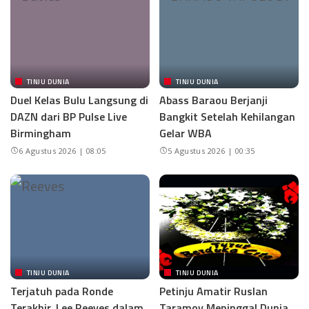
TINJU DUNIA
TINJU DUNIA
Duel Kelas Bulu Langsung di
Abass Baraou Berjanji
DAZN dari BP Pulse Live
Bangkit Setelah Kehilangan
Birmingham
Gelar WBA
6 Agustus 2026 | 08:05
5 Agustus 2026 | 00:35
TINJU DUNIA
TINJU DUNIA
Terjatuh pada Ronde
Petinju Amatir Ruslan
Terakhir, Lee Reeves dalam
Taramov Meninggal Dunia