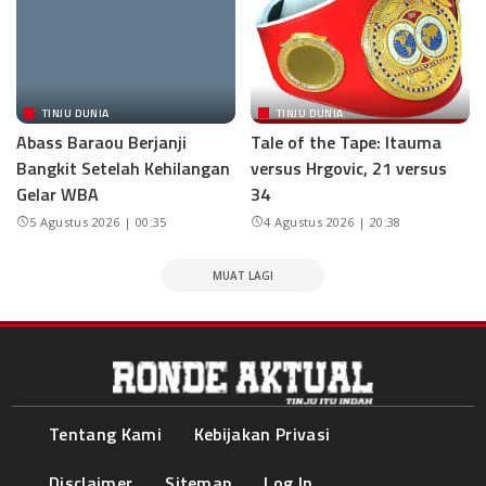
TINJU DUNIA
TINJU DUNIA
Abass Baraou Berjanji
Tale of the Tape: Itauma
Bangkit Setelah Kehilangan
versus Hrgovic, 21 versus
Gelar WBA
34
5 Agustus 2026 | 00:35
4 Agustus 2026 | 20:38
MUAT LAGI
Tentang Kami
Kebijakan Privasi
Disclaimer
Sitemap
Log In