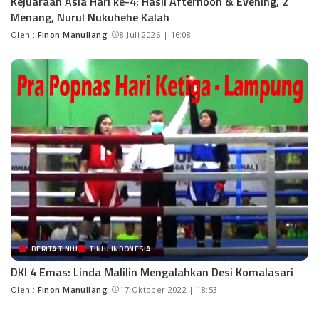
Kejuaraan Asia Hari ke-4: Hasil Afternoon & Evening, 2
Menang, Nurul Nukuhehe Kalah
Oleh :
Finon Manullang
8 Juli 2026 | 16:08
BERITA TINJU
TINJU INDONESIA
DKI 4 Emas: Linda Malilin Mengalahkan Desi Komalasari
Oleh :
Finon Manullang
17 Oktober 2022 | 18:53