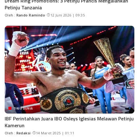
Dream Ring Promotions: 3 Petinju Prancis Mengalahkan
Petinju Tanzania
Oleh :
Rando Ramindo
12 Juni 2026 | 09:35
TINJU DUNIA
IBF Perintahkan Juara IBO Osleys Iglesias Melawan Petinju
Kamerun
Oleh :
Redaksi
14 Maret 2025 | 01:11