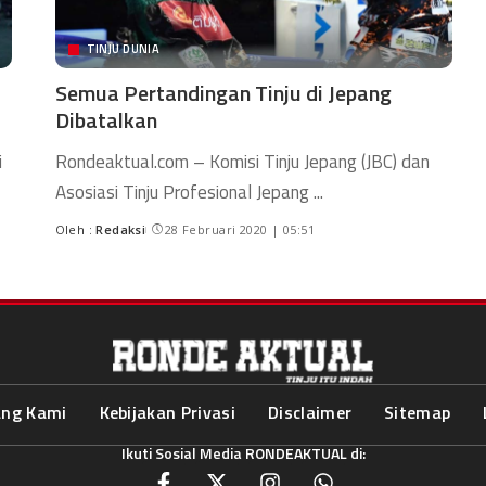
TINJU DUNIA
Semua Pertandingan Tinju di Jepang
Dibatalkan
i
Rondeaktual.com – Komisi Tinju Jepang (JBC) dan
Asosiasi Tinju Profesional Jepang
...
Oleh :
Redaksi
28 Februari 2020 | 05:51
ang Kami
Kebijakan Privasi
Disclaimer
Sitemap
Ikuti Sosial Media RONDEAKTUAL di: