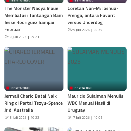
BERITA TINJU
BERITA TINJU
The Monster Naoya Inoue
Coretan Non-M: Joshua-
Membatasi Tantangan Bam
Prenga, antara Favorit
Jesse Rodriguez Sampai
versus Underdog
Februari
25 Juli 2026 | 00:39
30 Juli 2026 | 09:21
BERITA TINJU
BERITA TINJU
Jermall Charlo Batal Naik
Mauricio Sulaiman Menulis:
Ring di Partai Tszyu-Spence
WBC Menuai Hasil di
Jr di Australia
Uruguay
18 Juli 2026 | 10:33
17 Juli 2026 | 10:05