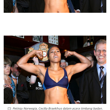
Petinju Norwegia, Cecilia Braekhus dalam acara timbang badan.