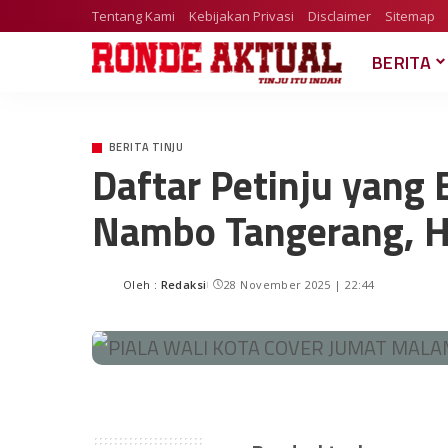
Tentang Kami
Kebijakan Privasi
Disclaimer
Sitemap
BERITA
BERITA TINJU
Daftar Petinju yang 
Nambo Tangerang, H
Oleh :
Redaksi
28 November 2025 | 22:44