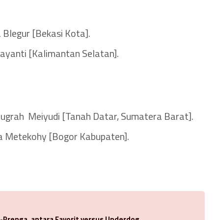
Blegur [Bekasi Kota].
kayanti [Kalimantan Selatan].
ugrah Meiyudi [Tanah Datar, Sumatera Barat].
ia Metekohy [Bogor Kabupaten].
-Prenga, antara Favorit versus Underdog