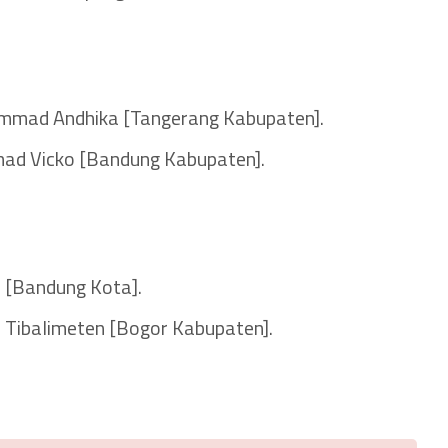
mmad Andhika [Tangerang Kabupaten].
ad Vicko [Bandung Kabupaten].
a [Bandung Kota].
a Tibalimeten [Bogor Kabupaten].