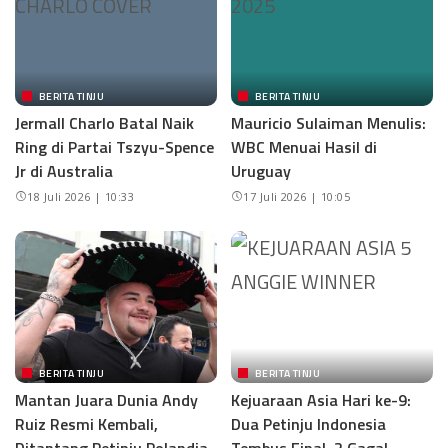
BERITA TINJU
BERITA TINJU
Jermall Charlo Batal Naik
Mauricio Sulaiman Menulis:
Ring di Partai Tszyu-Spence
WBC Menuai Hasil di
Jr di Australia
Uruguay
18 Juli 2026 | 10:33
17 Juli 2026 | 10:05
BERITA TINJU
BERITA TINJU
Mantan Juara Dunia Andy
Kejuaraan Asia Hari ke-9:
Ruiz Resmi Kembali,
Dua Petinju Indonesia
Ditantang Petinju Polandia
Tembus Final, 2 Gagal