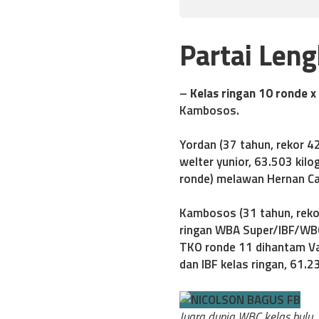
Partai Len
–
Kelas ringan 10 ronde x
Kambosos.
Yordan (37 tahun, rekor 4
welter yunior, 63.503 kilo
ronde) melawan Hernan Car
Kambosos (31 tahun, reko
ringan WBA Super/IBF/WBO
TKO ronde 11 dihantam Vas
dan IBF kelas ringan, 61.2
Juara dunia WBC kelas bulu, 