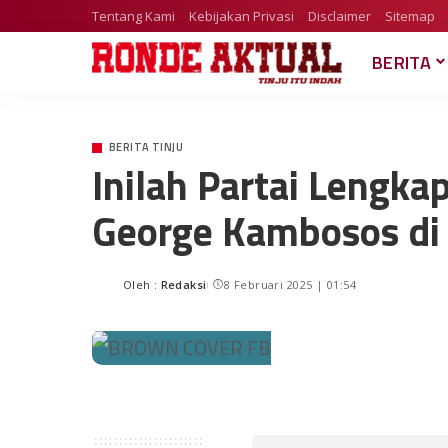
Tentang Kami
Kebijakan Privasi
Disclaimer
Sitemap
BERITA
BERITA TINJU
Inilah Partai Lengk
George Kambosos di
Oleh :
Redaksi
8 Februari 2025 | 01:54