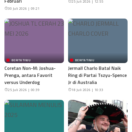
Februari
25 Juli 2026 | 12:55
30 Juli 2026 | 09:21
BERITA TINJU
BERITA TINJU
Coretan Non-M: Joshua-
Jermall Charlo Batal Naik
Prenga, antara Favorit
Ring di Partai Tszyu-Spence
versus Underdog
Jr di Australia
25 Juli 2026 | 00:39
18 Juli 2026 | 10:33