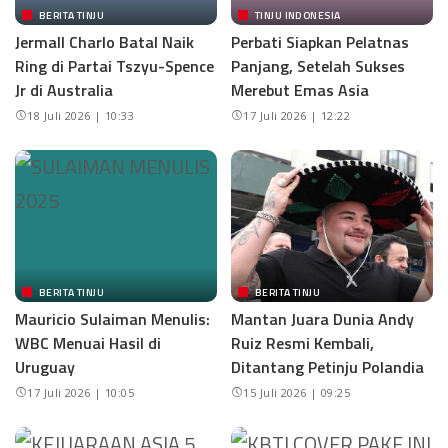
BERITA TINJU
TINJU INDONESIA
Jermall Charlo Batal Naik
Perbati Siapkan Pelatnas
Ring di Partai Tszyu-Spence
Panjang, Setelah Sukses
Jr di Australia
Merebut Emas Asia
18 Juli 2026 | 10:33
17 Juli 2026 | 12:22
BERITA TINJU
BERITA TINJU
Mauricio Sulaiman Menulis:
Mantan Juara Dunia Andy
WBC Menuai Hasil di
Ruiz Resmi Kembali,
Uruguay
Ditantang Petinju Polandia
17 Juli 2026 | 10:05
15 Juli 2026 | 09:25