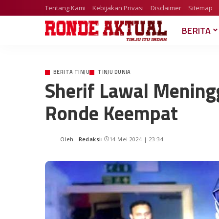
Tentang Kami
Kebijakan Privasi
Disclaimer
Sitemap
BERITA
BERITA TINJU
TINJU DUNIA
Sherif Lawal Mening
Ronde Keempat
Oleh :
Redaksi
14 Mei 2024 | 23:34