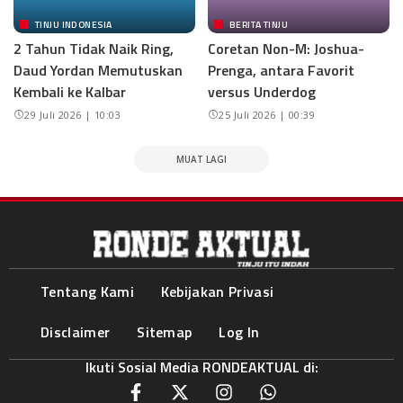
TINJU INDONESIA
BERITA TINJU
2 Tahun Tidak Naik Ring,
Coretan Non-M: Joshua-
Daud Yordan Memutuskan
Prenga, antara Favorit
Kembali ke Kalbar
versus Underdog
29 Juli 2026 | 10:03
25 Juli 2026 | 00:39
MUAT LAGI
Tentang Kami
Kebijakan Privasi
Disclaimer
Sitemap
Log In
Ikuti Sosial Media RONDEAKTUAL di: