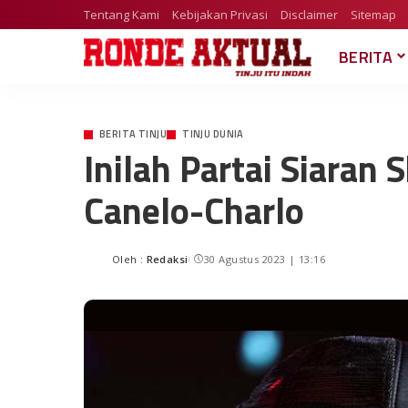
Tentang Kami
Kebijakan Privasi
Disclaimer
Sitemap
BERITA
BERITA TINJU
TINJU DUNIA
Inilah Partai Siara
Canelo-Charlo
Oleh :
Redaksi
30 Agustus 2023 | 13:16