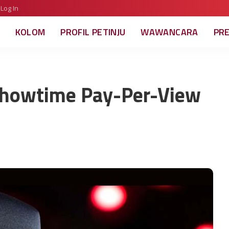
Log In
KOLOM
PROFIL PETINJU
WAWANCARA
PR
n Showtime Pay-Per-View