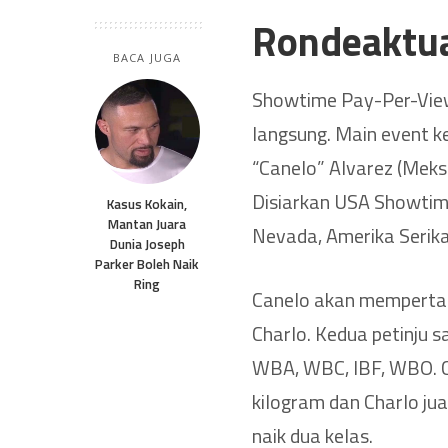
Rondeaktu
BACA JUGA
Showtime Pay-Per-View
langsung. Main event k
“Canelo” Alvarez (Meksi
Disiarkan USA Showtime
Kasus Kokain,
Mantan Juara
Nevada, Amerika Serika
Dunia Joseph
Parker Boleh Naik
Ring
Canelo akan mempertah
Charlo. Kedua petinju
WBA, WBC, IBF, WBO. C
kilogram dan Charlo ju
naik dua kelas.