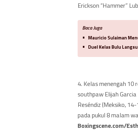
Erickson “Hammer” Lubi
Baca Juga
Mauricio Sulaiman Men
Duel Kelas Bulu Langsu
4. Kelas menengah 10 r
southpaw Elijah Garcia
Reséndiz (Meksiko, 14-1
pada pukul 8 malam w
Boxingscene.com/Esthe