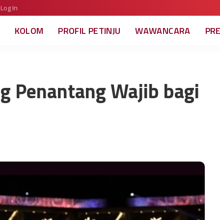
Log In
KOLOM
PROFIL PETINJU
WAWANCARA
PR
ng Penantang Wajib bagi