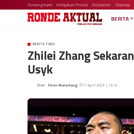
Tentang Kami
Kebijakan Privasi
Disclaimer
Sitemap
BERITA
BERITA TINJU
Zhilei Zhang Sekara
Usyk
Oleh :
Finon Manullang
17 April 2023 | 16:12