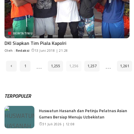
BERITA TINJU
DKI Siapkan Tim Piala Kapolri
Oleh :
Redaksi
13 Juni 2018 | 21:28
…
…
1
1,255
1,256
1,257
1,261
TERPOPULER
Huswatun Hasanah dan Petinju Pelatnas Asian
Games Bersiap Menuju Uzbekistan
31 Juli 2026 | 12:08